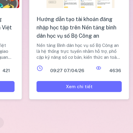
g
Hướng dẫn tạo tài khoản đăng
 Việt
nhập học tập trên Nền tảng bình
dân học vụ số Bộ Công an
iệt
Nền tảng Bình dân học vụ số Bộ Công an
giao
là hệ thống trực tuyến nhằm hỗ trợ, phổ
quan
cập kỹ năng số cơ bản, kiến thức an toàn
ời dân
thông tin và dịch vụ công cho toàn dân.
421
09:27 07/04/26
4636
Xem chi tiết