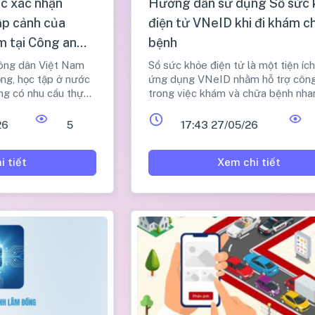
c xác nhận
Hướng dẫn sử dụng Sổ sức 
ập cảnh của
điện tử VNeID khi đi khám c
m tại Công an
bệnh
công dân Việt Nam
Sổ sức khỏe điện tử là một tiện íc
ộng, học tập ở nước
ứng dụng VNeID nhằm hỗ trợ côn
ng có nhu cầu thực
trong việc khám và chữa bệnh nha
 chính như cấp thẻ
chóng và thuận tiện hơn.
trú và một số thủ
26
5
17:43 27/05/26
h của pháp luật.
i tiết
Xem chi tiết