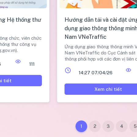
ng Hệ thống thư
Hướng dẫn tải và cài đặt ứn
dụng giao thông thông minh
Nam VNeTraffic
công chức, viên chức
thống thư công vụ
Ứng dụng giao thông thông minh V
.gov.vn).
Nam VNeTraffic do Cục Cảnh sát 
thông phối hợp với các đơn vị liên 
6
111
phát triển với mục đích hỗ trợ ngư
khi tham gia giao thông.
14:27 07/04/26
i tiết
Xem chi tiết
1
2
3
4
5