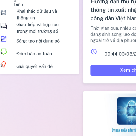
Hướng dẫn thủ tụ
biến
thông tin xuất nh
Khai thác dữ liệu và
công dân Việt Na
thông tin
Giao tiếp và hợp tác
cấp xã
Thời gian qua, nhiều 
trong môi trường số
đang sinh sống, lao đ
ngoài trở về địa phươ
Sáng tạo nội dung số
hiện các thủ tục hành
căn cước, đăng ký cư 
Đảm bảo an toàn
09:44 03/08/
tục khác theo quy địn
Giải quyết vấn đề
Xem ch