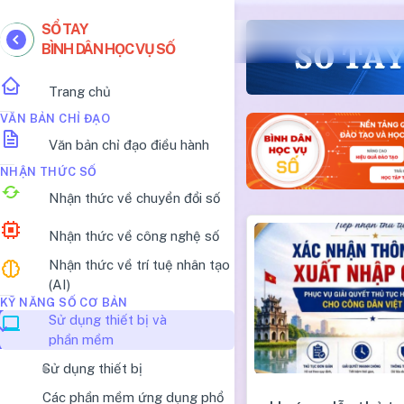
SỔ TAY
BÌNH DÂN HỌC VỤ SỐ
Trang chủ
VĂN BẢN CHỈ ĐẠO
Văn bản chỉ đạo điều hành
NHẬN THỨC SỐ
Nhận thức về chuyển đổi số
Nhận thức về công nghệ số
Nhận thức về trí tuệ nhân tạo
(AI)
KỸ NĂNG SỐ CƠ BẢN
Sử dụng thiết bị và
phần mềm
Sử dụng thiết bị
Các phần mềm ứng dụng phổ