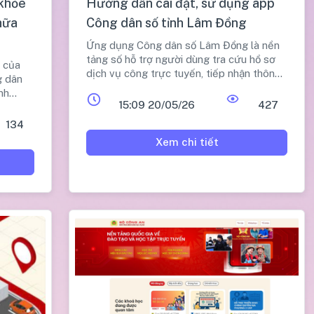
khỏe
Hướng dẫn cài đặt, sử dụng app
hữa
Công dân số tỉnh Lâm Đồng
Ứng dụng Công dân số Lâm Đồng là nền
tảng số hỗ trợ người dùng tra cứu hồ sơ
h của
dịch vụ công trực tuyến, tiếp nhận thông
g dân
tin từ chính quyền tỉnh và gửi phản ánh
nh
hiện trường nhanh chóng, thuận tiện.
15:09 20/05/26
427
134
Xem chi tiết