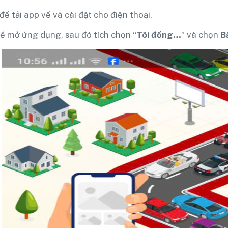
để tải app về và cài đặt cho điện thoại.
ể mở ứng dụng, sau đó tích chọn “
Tôi đồng…
” và chọn
B