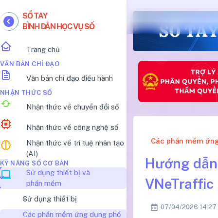
SỔ TAY
BÌNH DÂN HỌC VỤ SỐ
Trang chủ
VĂN BẢN CHỈ ĐẠO
Văn bản chỉ đạo điều hành
NHẬN THỨC SỐ
Nhận thức về chuyển đổi số
Nhận thức về công nghệ số
Các phần mềm ứng
Nhận thức về trí tuệ nhân tạo
(AI)
Hướng dẫn 
KỸ NĂNG SỐ CƠ BẢN
Sử dụng thiết bị và
VNeTraffic
phần mềm
Sử dụng thiết bị
07/04/2026 14:27
Các phần mềm ứng dụng phổ