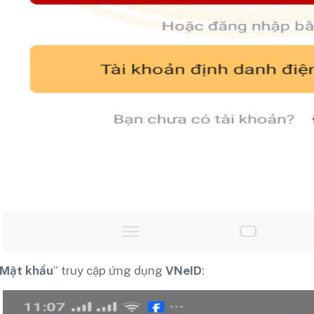
Mật khẩu
” truy cập ứng dụng
VNeID
: