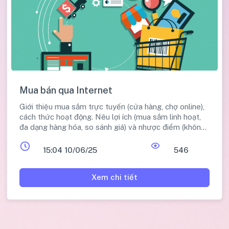
Mua bán qua Internet
Giới thiệu mua sắm trực tuyến (cửa hàng, chợ online),
cách thức hoạt động. Nêu lợi ích (mua sắm linh hoạt,
đa dạng hàng hóa, so sánh giá) và nhược điểm (không
xem trực tiếp, trả hàng khó, phí vận chuyển). Đưa ra
những lưu ý quan trọng để mua sắm trực tuyến an
15:04 10/06/25
546
toàn (trang web an toàn, theo dõi đơn, kiểm tra thông
tin, thanh toán trước, bên giao hàng uy tín, bảo vệ
Xem chi tiết
thông tin cá nhân). Hướng dẫn chi tiết cách mua và
bán hàng trên sàn thương mại điện tử PostMart và
Shopee Việt Nam.