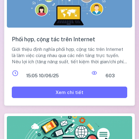
Phối hợp, cộng tác trên Internet
Giới thiệu định nghĩa phối hợp, cộng tác trên Internet
là làm việc cùng nhau qua các nền tảng trực tuyến.
Nêu lợi ích (tăng năng suất, tiết kiệm thời gian/chi phí,
tăng linh hoạt, mở rộng cơ hội). Giới thiệu các công cụ
số hỗ trợ: lưu trữ (Google Drive, OneDrive, Dropbox),
15:05 10/06/25
603
văn phòng (Docs, Sheets, Slides), hội nghị (Zoom,
Meet, Teams), giao tiếp (Zalo, Viber, WhatsApp).
Xem chi tiết
Hướng dẫn chi tiết sử dụng Google Drive (tạo/tải/chia
sẻ) và Zoom (đăng ký/đăng nhập/tạo/tham gia cuộc
họp).