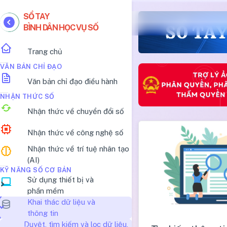
SỔ TAY
BÌNH DÂN HỌC VỤ SỐ
Trang chủ
VĂN BẢN CHỈ ĐẠO
Văn bản chỉ đạo điều hành
NHẬN THỨC SỐ
Nhận thức về chuyển đổi số
Nhận thức về công nghệ số
Nhận thức về trí tuệ nhân tạo
(AI)
KỸ NĂNG SỐ CƠ BẢN
Sử dụng thiết bị và
phần mềm
Khai thác dữ liệu và
thông tin
Duyệt, tìm kiếm và lọc dữ liệu,