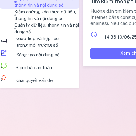
Tìm kiếm thông ti
thông tin và nội dung số
Hướng dẫn tìm kiếm t
Kiểm chứng, xác thực dữ liệu,
Internet bằng công cụ
thông tin và nội dung số
engines). Nêu các bướ
Quản lý dữ liệu, thông tin và nội
duyệt, truy cập công 
dung số
khóa, xem kết quả, nh
14:36 10/06/2
Giao tiếp và hợp tác
hợp. Nhấn mạnh tầm q
trong môi trường số
khóa và mẹo tìm kiếm
Xem ch
cụ thể, dấu ngoặc kép
Sáng tạo nội dung số
OR/AND/-). Hướng dẫ
và Cốc Cốc
Đảm bảo an toàn
Giải quyết vấn đề