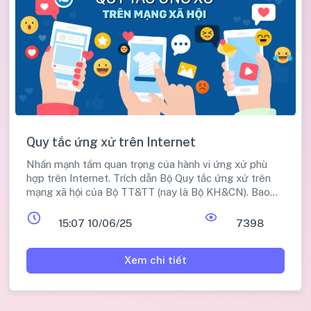
Quy tắc ứng xử trên Internet
Nhấn mạnh tầm quan trọng của hành vi ứng xử phù
hợp trên Internet. Trích dẫn Bộ Quy tắc ứng xử trên
mạng xã hội của Bộ TT&TT (nay là Bộ KH&CN). Bao
gồm các quy tắc ứng xử chung: Tôn trọng/tuân thủ
pháp luật, Lành mạnh (phù hợp văn hóa), An toàn/bảo
15:07 10/06/25
7398
mật thông tin, Trách nhiệm (hành vi, phối hợp cơ quan
chức năng). Nêu các quy tắc ứng xử cho tổ chức/cá
Xem chi tiết
nhân: tìm hiểu điều khoản, xác thực tài khoản, bảo mật,
chia sẻ nguồn chính thống, ứng xử phù hợp, không
đăng nội dung vi phạm pháp luật/đạo đức, khuyến
khích tích cực, giáo dục trẻ em.