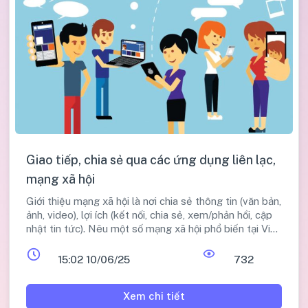
Giao tiếp, chia sẻ qua các ứng dụng liên lạc,
mạng xã hội
Giới thiệu mạng xã hội là nơi chia sẻ thông tin (văn bản,
ảnh, video), lợi ích (kết nối, chia sẻ, xem/phản hồi, cập
nhật tin tức). Nêu một số mạng xã hội phổ biến tại Việt
Nam (Zalo, Facebook, YouTube, TikTok, Instagram).
Giới thiệu Email, Blog. Hướng dẫn chi tiết cách đăng
15:02 10/06/25
732
ký, đăng nhập, đăng bài và chia sẻ bài viết trên Zalo và
Facebook, bao gồm cài đặt quyền riêng tư cho bài
Xem chi tiết
viết.