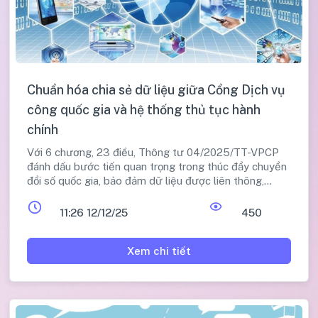
Chuẩn hóa chia sẻ dữ liệu giữa Cổng Dịch vụ
công quốc gia và hệ thống thủ tục hành
chính
Với 6 chương, 23 điều, Thông tư 04/2025/TT-VPCP
đánh dấu bước tiến quan trọng trong thúc đẩy chuyển
đổi số quốc gia, bảo đảm dữ liệu được liên thông,
chuẩn hóa và tái sử dụng, qua đó giảm tối đa việc yêu
cầu người dân, doanh nghiệp cung cấp lại thông tin khi
11:26 12/12/25
450
thực hiện thủ tục hành chính.
Xem chi tiết