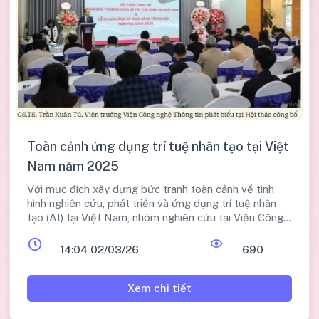
Toàn cảnh ứng dụng trí tuệ nhân tạo tại Việt
Nam năm 2025
Với mục đích xây dựng bức tranh toàn cảnh về tình
hình nghiên cứu, phát triển và ứng dụng trí tuệ nhân
tạo (AI) tại Việt Nam, nhóm nghiên cứu tại Viện Công
nghệ Thông tin (Đại học Quốc gia Hà Nội) đã xây dựng
Báo cáo thường niên về AI Việt Nam 2025. Trong đó,
14:04 02/03/26
690
đề xuất, kiến nghị các chính sách liên quan nhằm đẩy
mạnh nghiên cứu, phát triển và ứng dụng AI tại Việt
Xem chi tiết
Nam. Bài viết khái quát những nội dung trong báo cáo
này.