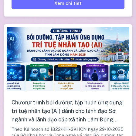
Xem chi tiết
Chương trình bồi dưỡng, tập huấn ứng dụng
trí tuệ nhân tạo (AI) dành cho lãnh đạo Sở
ngành và lãnh đạo cấp xã tỉnh Lâm Đồng
năm 2025
Theo Kế hoạch số 1822/KH-SKHCN ngày 29/10/2025
của Sở Khoa học và Công nghệ về việc Bồi dưỡng, tập