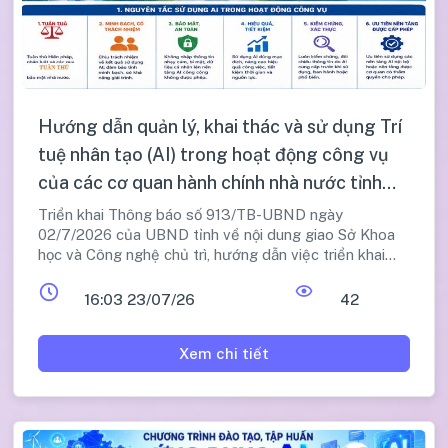
Hướng dẫn quản lý, khai thác và sử dụng Trí
tuệ nhân tạo (AI) trong hoạt động công vụ
của các cơ quan hành chính nhà nước tỉnh
Lâm Đồng
Triển khai Thông báo số 913/TB-UBND ngày
02/7/2026 của UBND tỉnh về nội dung giao Sở Khoa
học và Công nghệ chủ trì, hướng dẫn việc triển khai
ứng dụng AI trong hoạt động công vụ trên địa bàn
tỉnh.
16:03 23/07/26
42
Xem chi tiết