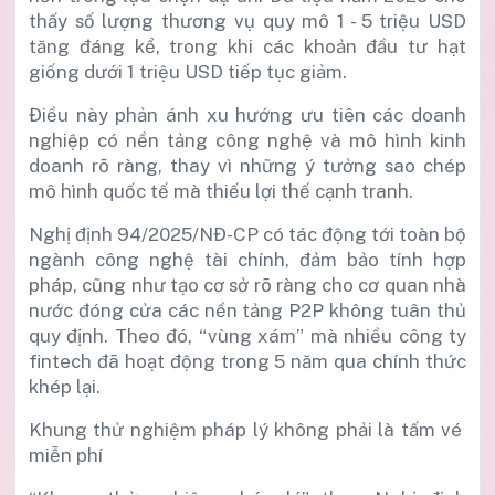
thấy số lượng thương vụ quy mô 1 - 5 triệu USD
tăng đáng kể, trong khi các khoản đầu tư hạt
giống dưới 1 triệu USD tiếp tục giảm.
Điều này phản ánh xu hướng ưu tiên các doanh
nghiệp có nền tảng công nghệ và mô hình kinh
doanh rõ ràng, thay vì những ý tưởng sao chép
mô hình quốc tế mà thiếu lợi thế cạnh tranh.
Nghị định 94/2025/NĐ-CP có tác động tới toàn bộ
ngành công nghệ tài chính, đảm bảo tính hợp
pháp, cũng như tạo cơ sở rõ ràng cho cơ quan nhà
nước đóng cửa các nền tảng P2P không tuân thủ
quy định. Theo đó, “vùng xám” mà nhiều công ty
fintech đã hoạt động trong 5 năm qua chính thức
khép lại.
Khung
t
hử
n
ghiệm
p
háp
l
ý
k
hông
p
hải
l
à
t
ấm
v
é
m
iễn
p
hí