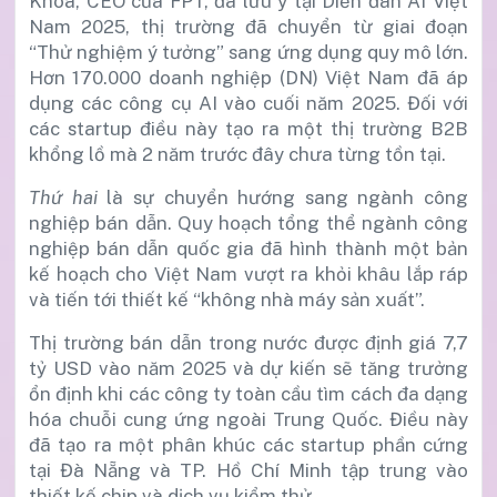
Khoa, CEO của FPT, đã lưu ý tại Diễn đàn AI Việt
Nam 2025, thị trường đã chuyển từ giai đoạn
“Thử nghiệm ý tưởng” sang ứng dụng quy mô lớn.
Hơn 170.000 doanh nghiệp (DN) Việt Nam đã áp
dụng các công cụ AI vào cuối năm 2025. Đối với
các startup điều này tạo ra một thị trường B2B
khổng lồ mà 2 năm trước đây chưa từng tồn tại.
Thứ hai
là sự chuyển hướng sang ngành công
nghiệp bán dẫn. Quy hoạch tổng thể ngành công
nghiệp bán dẫn quốc gia đã hình thành một bản
kế hoạch cho Việt Nam vượt ra khỏi khâu lắp ráp
và tiến tới thiết kế “không nhà máy sản xuất”.
Thị trường bán dẫn trong nước được định giá 7,7
tỷ USD vào năm 2025 và dự kiến sẽ tăng trưởng
ổn định khi các công ty toàn cầu tìm cách đa dạng
hóa chuỗi cung ứng ngoài Trung Quốc. Điều này
đã tạo ra một phân khúc các startup phần cứng
tại Đà Nẵng và TP. Hồ Chí Minh tập trung vào
thiết kế chip và dịch vụ kiểm thử.