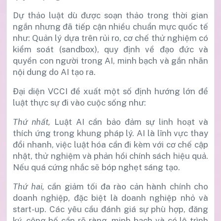
Dự thảo luật dù được soạn thảo trong thời gian
ngắn nhưng đã tiếp cận nhiều chuẩn mực quốc tế
như: Quản lý dựa trên rủi ro, cơ chế thử nghiệm có
kiểm soát (sandbox), quy định về đạo đức và
quyền con người trong AI, minh bạch và gắn nhãn
nội dung do AI tạo ra.
Đại diện VCCI đề xuất một số định hướng lớn để
luật thực sự đi vào cuộc sống như:
Thứ nhất,
Luật AI cần bảo đảm sự linh hoạt và
thích ứng trong khung pháp lý. AI là lĩnh vực thay
đổi nhanh, việc luật hóa cần đi kèm với cơ chế cập
nhật, thử nghiệm và phản hồi chính sách hiệu quả.
Nếu quá cứng nhắc sẽ bóp nghẹt sáng tạo.
Thứ hai,
cần giảm tối đa rào cản hành chính cho
doanh nghiệp, đặc biệt là doanh nghiệp nhỏ và
start-up. Các yêu cầu đánh giá sự phù hợp, đăng
ký, công bố cần rõ ràng, minh bạch và có lộ trình