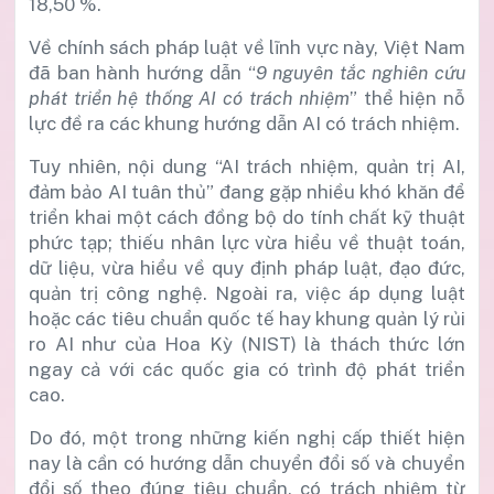
18,50 %.
Về chính sách pháp luật về lĩnh vực này, Việt Nam
đã ban hành hướng dẫn “
9 nguyên tắc nghiên cứu
phát triển hệ thống AI có trách nhiệm
” thể hiện nỗ
lực đề ra các khung hướng dẫn AI có trách nhiệm.
Tuy nhiên, nội dung “AI trách nhiệm, quản trị AI,
đảm bảo AI tuân thủ” đang gặp nhiều khó khăn để
triển khai một cách đồng bộ do tính chất kỹ thuật
phức tạp; thiếu nhân lực vừa hiểu về thuật toán,
dữ liệu, vừa hiểu về quy định pháp luật, đạo đức,
quản trị công nghệ. Ngoài ra, việc áp dụng luật
hoặc các tiêu chuẩn quốc tế hay khung quản lý rủi
ro AI như của Hoa Kỳ (NIST) là thách thức lớn
ngay cả với các quốc gia có trình độ phát triển
cao.
Do đó, một trong những kiến nghị cấp thiết hiện
nay là cần có hướng dẫn chuyển đổi số và chuyển
đổi số theo đúng tiêu chuẩn, có trách nhiệm từ