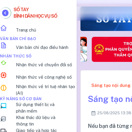
SỔ TAY
BÌNH DÂN HỌC VỤ SỐ
Trang chủ
VĂN BẢN CHỈ ĐẠO
Văn bản chỉ đạo điều hành
NHẬN THỨC SỐ
Nhận thức về chuyển đổi số
Nhận thức về công nghệ số
Sáng tạo nội dung
Nhận thức về trí tuệ nhân tạo
(AI)
Sáng tạo nộ
KỸ NĂNG SỐ CƠ BẢN
Sử dụng thiết bị và
phần mềm
25/08/2025 13:38
Khai thác dữ liệu và
thông tin
Nếu bạn đã từng n
Giao tiếp và hợp tác