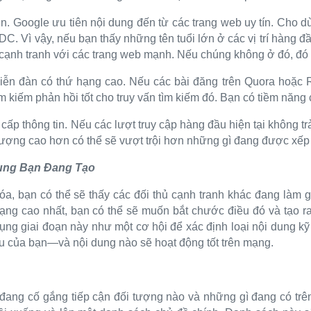
ớn. Google ưu tiên nội dung đến từ các trang web uy tín. Cho 
. Vì vậy, nếu bạn thấy những tên tuổi lớn ở các vị trí hàng đầ
 cạnh tranh với các trang web mạnh. Nếu chúng không ở đó, đó c
diễn đàn có thứ hạng cao. Nếu các bài đăng trên Quora hoặc 
ìm kiếm phản hồi tốt cho truy vấn tìm kiếm đó. Bạn có tiềm năng
cấp thông tin. Nếu các lượt truy cập hàng đầu hiện tại không tr
ượng cao hơn có thể sẽ vượt trội hơn những gì đang được xếp h
dung Bạn Đang Tạo
óa, bạn có thể sẽ thấy các đối thủ cạnh tranh khác đang làm g
ạng cao nhất, bạn có thể sẽ muốn bắt chước điều đó và tạo ra 
ụng giai đoạn này như một cơ hội để xác định loại nội dung kỹ
êu của bạn—và nội dung nào sẽ hoạt động tốt trên mạng.
 đang cố gắng tiếp cận đối tượng nào và những gì đang có tr