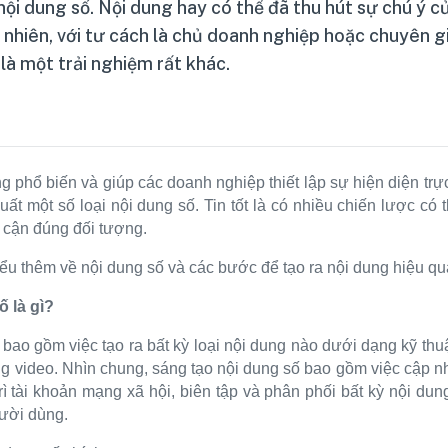
 nội dung số. Nội dung hay có thể đã thu hút sự chú ý 
nhiên, với tư cách là chủ doanh nghiệp hoặc chuyên gia
 là một trải nghiệm rất khác.
 phổ biến và giúp các doanh nghiệp thiết lập sự hiện diện trự
uất một số loại nội dung số. Tin tốt là có nhiều chiến lược có
p cận đúng đối tượng.
iểu thêm về nội dung số và các bước để tạo ra nội dung hiệu qu
ố là gì?
bao gồm việc tạo ra bất kỳ loại nội dung nào dưới dạng kỹ thuậ
ng video. Nhìn chung, sáng tạo nội dung số bao gồm việc cập nhậ
trì tài khoản mạng xã hội, biên tập và phân phối bất kỳ nội du
ười dùng.