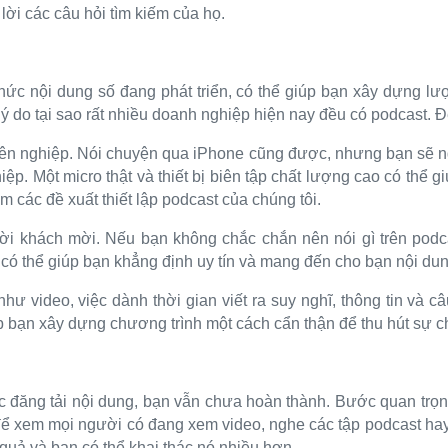
 lời các câu hỏi tìm kiếm của họ.
thức nội dung số đang phát triển, có thể giúp bạn xây dựng l
 lý do tại sao rất nhiều doanh nghiệp hiện nay đều có podcast.
yên nghiệp. Nói chuyện qua iPhone cũng được, nhưng bạn sẽ 
hiệp. Một micro thật và thiết bị biên tập chất lượng cao có thể 
m các đề xuất thiết lập podcast của chúng tôi.
ời khách mời. Nếu bạn không chắc chắn nên nói gì trên podc
ó thể giúp bạn khẳng định uy tín và mang đến cho bạn nội dung
như video, việc dành thời gian viết ra suy nghĩ, thông tin và c
p bạn xây dựng chương trình một cách cẩn thận để thu hút sự c
c đăng tải nội dung, bạn vẫn chưa hoàn thành. Bước quan trọng
 để xem mọi người có đang xem video, nghe các tập podcast hay
 quả và bạn có thể khai thác nó nhiều hơn.