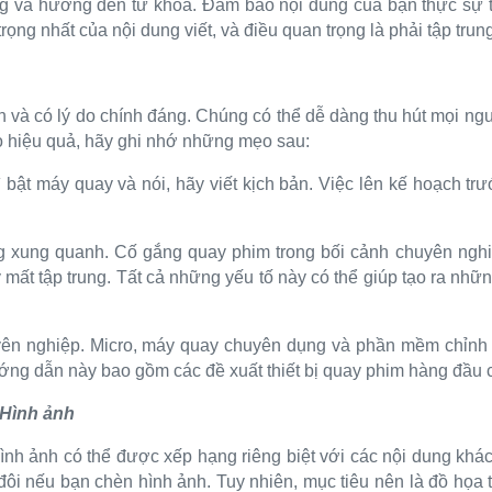
ng và hướng đến từ khóa. Đảm bảo nội dung của bạn thực sự t
rọng nhất của nội dung viết, và điều quan trọng là phải tập trun
n và có lý do chính đáng. Chúng có thể dễ dàng thu hút mọi n
eo hiệu quả, hãy ghi nhớ những mẹo sau:
ì bật máy quay và nói, hãy viết kịch bản. Việc lên kế hoạch t
g xung quanh. Cố gắng quay phim trong bối cảnh chuyên ngh
mất tập trung. Tất cả những yếu tố này có thể giúp tạo ra nhữ
yên nghiệp. Micro, máy quay chuyên dụng và phần mềm chỉnh 
ớng dẫn này bao gồm các đề xuất thiết bị quay phim hàng đầu c
 Hình ảnh
hình ảnh có thể được xếp hạng riêng biệt với các nội dung khá
ôi nếu bạn chèn hình ảnh. Tuy nhiên, mục tiêu nên là đồ họa t