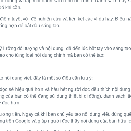
gồi xuống và lập một danh sách chủ đề chính. Danh sách này s
đó khi cần.
 điểm tuyệt vời để nghiên cứu và liên kết các ví dụ hay. Điều n
ổng hợp để bắt đầu sáng tạo.
 lưỡng đối tượng và nội dung, đã đến lúc bắt tay vào sáng tạo n
o cho từng loại nội dung chính mà bạn có thể tạo:
o nội dung viết, đây là một số điều cần lưu ý:
đọc sẽ hiệu quả hơn và hầu hết người đọc đều thích nội dung
ng của bạn có thể đang sử dụng thiết bị di động), danh sách, 
ễ đọc hơn.
ơng tiện. Ngay cả khi bạn chủ yếu tạo nội dung viết, đừng quê
g trên Google và giúp người đọc thấy nội dung của bạn hữu ích