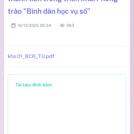
trào "Bình dân học vụ số"
16/12/2025 08:34
383
khs 01_BCĐ_TU.pdf
Tài liệu đính kèm