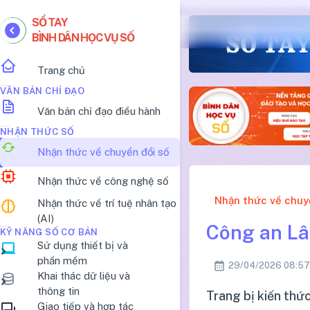
SỔ TAY
BÌNH DÂN HỌC VỤ SỐ
Trang chủ
VĂN BẢN CHỈ ĐẠO
Văn bản chỉ đạo điều hành
NHẬN THỨC SỐ
Nhận thức về chuyển đổi số
Nhận thức về công nghệ số
Nhận thức về chuy
Nhận thức về trí tuệ nhân tạo
(AI)
Công an Lâ
KỸ NĂNG SỐ CƠ BẢN
Sử dụng thiết bị và
phần mềm
29/04/2026 08:57
Khai thác dữ liệu và
thông tin
Trang bị kiến thứ
Giao tiếp và hợp tác