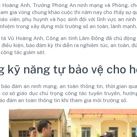
 Hoàng Anh, Trưởng Phòng An ninh mạng và Phòng, chố
ham gia vòng chung khảo cuộc thi năm nay cho thấy sự qu
giáo viên, phụ huynh và học sinh đối với lĩnh vực an nin
 nhiệm trong xây dựng môi trường số an toàn, lành mạnh
á Vũ Hoàng Anh, Công an tỉnh Lâm Đồng đã chủ động ph
 điều kiện, bảo đảm kỳ thi diễn ra nghiêm túc, an toàn, 
 công tác giám sát.
 kỹ năng tự bảo vệ cho h
bảo đảm an ninh mạng, an toàn thông tin, thời gian qu
 cơ sở giáo dục chú trọng công tác tuyên truyền, hướng
ảo đảm an toàn thông tin khi tham gia môi trường số.