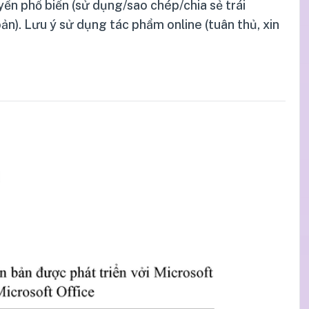
uyền phổ biến (sử dụng/sao chép/chia sẻ trái
oản). Lưu ý sử dụng tác phẩm online (tuân thủ, xin