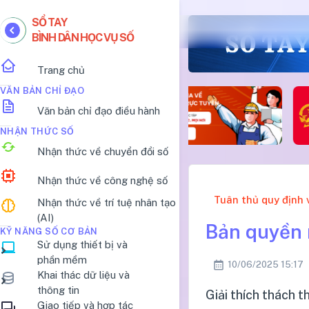
SỔ TAY
BÌNH DÂN HỌC VỤ SỐ
Trang chủ
VĂN BẢN CHỈ ĐẠO
Văn bản chỉ đạo điều hành
NHẬN THỨC SỐ
Nhận thức về chuyển đổi số
Nhận thức về công nghệ số
Tuân thủ quy định 
Nhận thức về trí tuệ nhân tạo
(AI)
Bản quyền 
KỸ NĂNG SỐ CƠ BẢN
Sử dụng thiết bị và
phần mềm
10/06/2025 15:17
Khai thác dữ liệu và
thông tin
Giải thích thách 
Giao tiếp và hợp tác