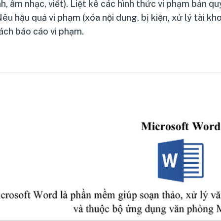
nh, âm nhạc, viết). Liệt kê các hình thức vi phạm bản q
êu hậu quả vi phạm (xóa nội dung, bị kiện, xử lý tài kh
cách báo cáo vi phạm.