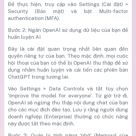
Để thực hiện, truy cập vào Settings (Cài đặt) >
Security (Bảo mật) và bật Multi-factor
authentication (MFA).
Bước 2: Ngăn OpenAI sử dụng dữ liệu của bạn để
huấn luyện AI
Đây là cài đặt quan trọng nhất liên quan đến
quyền riêng tư của bạn. Theo mặc định, mọi cuộc
hội thoại của bạn có thể bị OpenAI thu thập để sử
dụng nhằm huấn luyện và cải tiến các phiên bản
ChatGPT trong tương lai.
Vào Settings > Data Controls và tắt tùy chọn
'Improve the model for everyone'. Từ giờ trở đi,
OpenAI sẽ ngừng thu thập nội dung chat của bạn
cho các mục đích đào tạo. Lưu ý rằng người dùng
doanh nghiệp (Enterprise) thường có chức năng
này được tắt theo mặc định.
Bước 3: Quản lý tính năng 'nhớ' (Memory) của