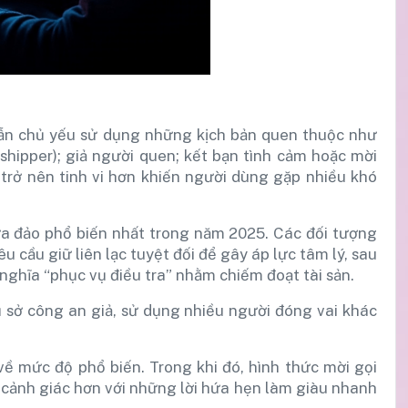
vẫn chủ yếu sử dụng những kịch bản quen thuộc như
hipper); giả người quen; kết bạn tình cảm hoặc mời
, trở nên tinh vi hơn khiến người dùng gặp nhiều khó
ừa đảo phổ biến nhất trong năm 2025. Các đối tượng
 cầu giữ liên lạc tuyệt đối để gây áp lực tâm lý, sau
ghĩa “phục vụ điều tra” nhằm chiếm đoạt tài sản.
 sở công an giả, sử dụng nhiều người đóng vai khác
về mức độ phổ biến. Trong khi đó, hình thức mời gọi
n cảnh giác hơn với những lời hứa hẹn làm giàu nhanh