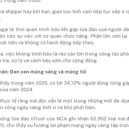
 trong năm trước.
iả shipper hay kết bạn, giao lưu tình cảm tiếp tục xếp ở 
.
gại là thói quen trình báo khi gặp lừa đảo của người dâ
áo cáo sự việc với cơ quan chức năng. Phần lớn còn lại
ất tiền và không có hành động tiếp theo.
a, việc không trình báo là rào cản lớn trong công tác ph
u tra, xử lý và cảnh báo sớm cho cộng đồng.
hân: Đan xen mảng sáng và mảng tối
thấy trong năm 2025, có tới 34,13% người dùng từng gặp
 của năm 2024.
thực tế rằng mã độc vẫn là một trong những mối đe dọa 
n công ngày càng tinh vi và khó phát hiện.
ng lừa đảo nTrust của NCA ghi nhận 62.952 loại mã độc
, cho thấy xu hướng tội phạm mạng ngày càng tập trung