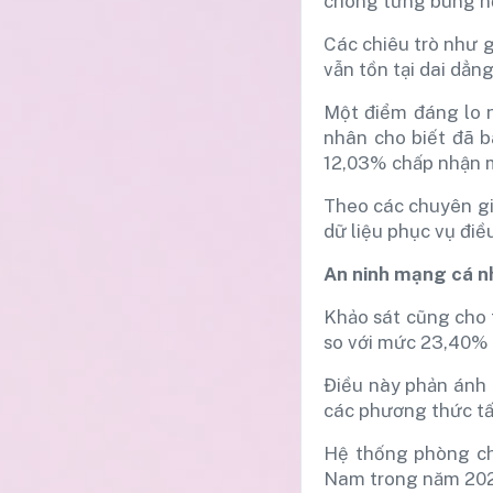
chóng từng bùng nổ
Các chiêu trò như g
vẫn tồn tại dai dẳng
Một điểm đáng lo n
nhân cho biết đã b
12,03% chấp nhận m
Theo các chuyên gi
dữ liệu phục vụ điề
An ninh mạng cá n
Khảo sát cũng cho 
so với mức 23,40%
Điều này phản ánh 
các phương thức tấ
Hệ thống phòng chố
Nam trong năm 2025