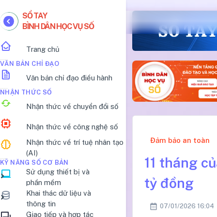
SỔ TAY
BÌNH DÂN HỌC VỤ SỐ
Trang chủ
VĂN BẢN CHỈ ĐẠO
Văn bản chỉ đạo điều hành
NHẬN THỨC SỐ
Nhận thức về chuyển đổi số
Nhận thức về công nghệ số
Đảm bảo an toàn
Nhận thức về trí tuệ nhân tạo
(AI)
11 tháng củ
KỸ NĂNG SỐ CƠ BẢN
Sử dụng thiết bị và
tỷ đồng
phần mềm
Khai thác dữ liệu và
thông tin
07/01/2026 16:04
Giao tiếp và hợp tác