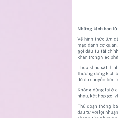
Những kịch bản lừ
Về hình thức lừa đ
mạo danh cơ quan, 
gọi đầu tư tài chín
khăn trong việc phân
Theo khảo sát, hìn
thường dựng kịch bả
đó ép chuyển tiền 
Không dừng lại ở c
nhau, kết hợp gọi v
Thủ đoạn thông báo
đầu tư với lợi nhuậ