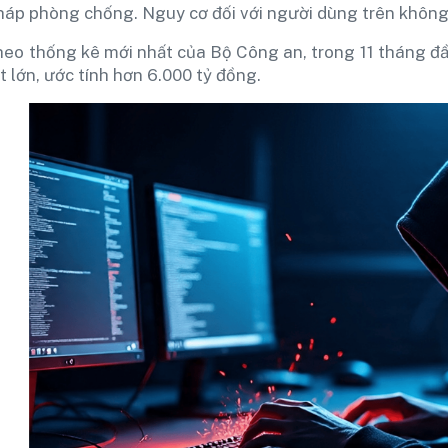
háp phòng chống. Nguy cơ đối với người dùng trên không
heo thống kê mới nhất của Bộ Công an, trong 11 tháng đầ
t lớn, ước tính hơn 6.000 tỷ đồng.