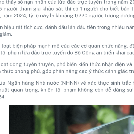
ho thấy số nạn nhân của lừa đảo trực tuyến trong năm 2
 người tham gia khảo sát thì có 1 người cho biết bản 
ó, năm 2024, tỷ lệ này là khoảng 1/220 người, tương đươ
n hiệu rất tích cực, đánh dấu lần đầu tiên trong nhiều n
giảm.
 loạt biện pháp mạnh mẽ của các cơ quan chức năng, đặ
tội phạm lừa đảo trực tuyến do Bộ Công an triển khai ca
hoạt động tuyên truyền, phổ biến kiến thức nhận diện và 
h thức phong phú, góp phần nâng cao ý thức cảnh giác t
ủa Ngân hàng Nhà nước (NHNN) về xác thực sinh trắc h
thuật quan trọng, khiến tội phạm không còn dễ dàng sử 
24.