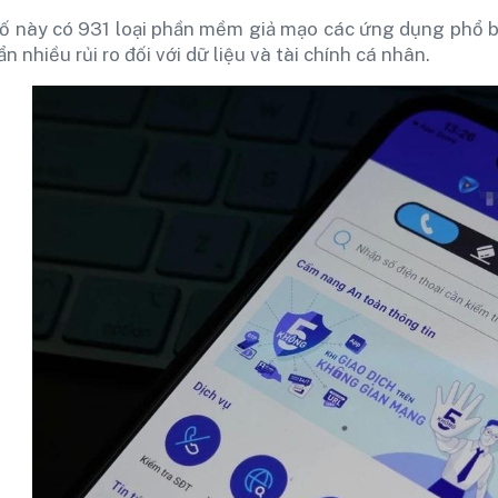
số này có 931 loại phần mềm giả mạo các ứng dụng phổ 
ẩn nhiều rủi ro đối với dữ liệu và tài chính cá nhân.