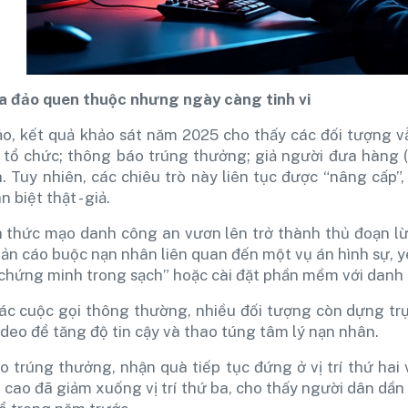
a đảo quen thuộc nhưng ngày càng tinh vi
ảo, kết quả khảo sát năm 2025 cho thấy các đối tượng 
tổ chức; thông báo trúng thưởng; giả người đưa hàng (s
h. Tuy nhiên, các chiêu trò này liên tục được “nâng cấp”
 biệt thật - giả.
h thức mạo danh công an vươn lên trở thành thủ đoạn l
n cáo buộc nạn nhân liên quan đến một vụ án hình sự, yêu
“chứng minh trong sạch” hoặc cài đặt phần mềm với danh n
ác cuộc gọi thông thường, nhiều đối tượng còn dựng trụ
ideo để tăng độ tin cậy và thao túng tâm lý nạn nhân.
 trúng thưởng, nhận quà tiếp tục đứng ở vị trí thứ hai 
n cao đã giảm xuống vị trí thứ ba, cho thấy người dân dầ