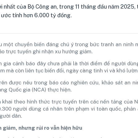
 nhất của Bộ Công an, trong 11 tháng đầu năm 2025, th
 ước tính hơn 6.000 tỷ đồng.
một chuyển biến đáng chú ý trong bức tranh an ninh mạ
ảo trực tuyến ghi nhận xu hướng giảm.
n gia cảnh báo đây chưa phải là thời điểm để người dù
 mà còn liên tục biến đổi, ngày càng tinh vi và khó lườn
rên được nêu trong báo cáo nghiên cứu, khảo sát an 
ạng Quốc gia (NCA) thực hiện.
n khai theo hình thức trực tuyến trên các nền tảng của 
.300 người dùng cá nhân trên phạm vi toàn quốc, phản 
gười dân.
 giảm, nhưng rủi ro vẫn hiện hữu